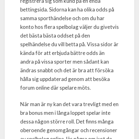
registrera sig som kund på en enda
bettingsida. Sidorna kan ha olika odds på
samma sporthändelse och om du har
konto hos flera spelbolag väljer du givetvis
det bästa bästa oddset på den
spelhändelse du vill betta på. Vissa sidor är
kända för att erbjuda bättre odds än
andra på vissa sporter men sådant kan
ändras snabbt och det är bra att försöka
hålla sig uppdaterad genom att besöka
forum online där spelare möts.
När man är ny kan det vara trevligt med en
bra bonus men i långa loppet spelar inte
dessa någon större roll. Det finns många
oberoende genomgångar och recensioner
av spelbolag online, läs några om just de