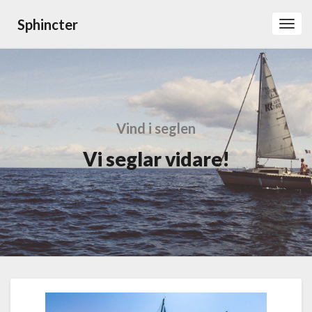
Sphincter
Toggl
Navig
Vind i seglen
Vi seglar vidare!