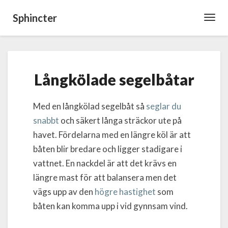
Sphincter
Toggl
Navig
Långkölade
Långkölade segelbåtar
segelbåtar
Med en långkölad segelbåt så
seglar du
snabbt
och säkert långa sträckor ute på
havet. Fördelarna med en längre köl är att
båten blir bredare och ligger stadigare i
vattnet. En nackdel är att det krävs en
längre mast för att balansera men det
vägs upp av den
högre hastighet
som
båten kan komma upp i vid gynnsam vind.