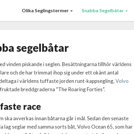
Olika Seglingstermer
Snabba Segelbåtar
Snabba
ba segelbåtar
segelbåtar
d vinden piskande i seglen. Besättningarna tillhör världens
are och de har trimmat ihop sig under ett okänt antal
 deltaga i världens tuffaste jorden runt-kappsegling,
Volvo
 fruktade breddgraderna ”The Roaring Forties”.
faste race
 som ska avverkas innan båtarna går i mål. Sedan den senaste
la lag seglar med samma sorts båt, Volvo Ocean 65, som har