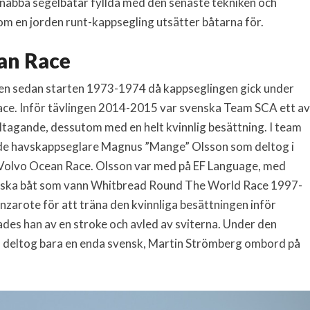
snabba segelbåtar fyllda med den senaste tekniken och
om en jorden runt-kappsegling utsätter båtarna för.
an Race
ingen sedan starten 1973-1974 då kappseglingen gick under
e. Inför tävlingen 2014-2015 var svenska Team SCA ett av
eltagande, dessutom med en helt kvinnlig besättning. I team
ade havskappseglare Magnus ”Mange” Olsson som deltog i
olvo Ocean Race. Olsson var med på EF Language, med
enska båt som vann Whitbread Round The World Race 1997-
nzarote för att träna den kvinnliga besättningen inför
es han av en stroke och avled av sviterna. Under den
 deltog bara en enda svensk, Martin Strömberg ombord på