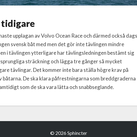
 tidigare
senaste upplagan av Volvo Ocean Race och därmed också dag
 ingen svensk båt med men det gör inte tävlingen mindre
ten i tävlingen ytterligare har tävlingsledningen bestämt sig
ursprungliga sträckning och lägga tre gånger så mycket
are tävlingar. Det kommer inte bara ställa högre krav på
av båtarna. De ska klara påfrestningarna som breddgraderna
samtidigt som de ska vara lätta och snabbseglande.
© 2026 Sphincter