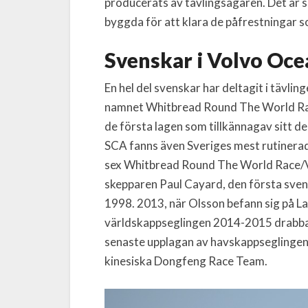
producerats av tävlingsägaren. Det är 
byggda för att klara de påfrestningar s
Svenskar i Volvo Oce
En hel del svenskar har deltagit i tävl
namnet Whitbread Round The World Rac
de första lagen som tillkännagav sitt d
SCA fanns även Sveriges mest rutiner
sex Whitbread Round The World Race/V
skepparen Paul Cayard, den första sv
1998. 2013, när Olsson befann sig på La
världskappseglingen 2014-2015 drabbad
senaste upplagan av havskappseglingen
kinesiska Dongfeng Race Team.